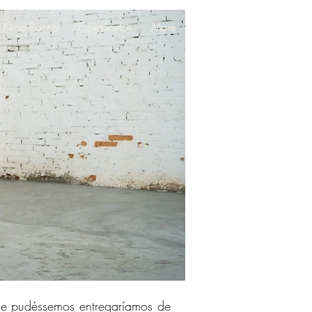
 Nina Rocha
Espetáculos
More
se pudéssemos entregaríamos de